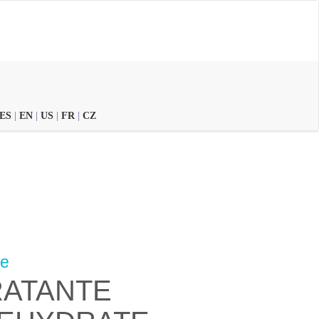
ES
|
EN
|
US
|
FR
|
CZ
ne
RATANTE