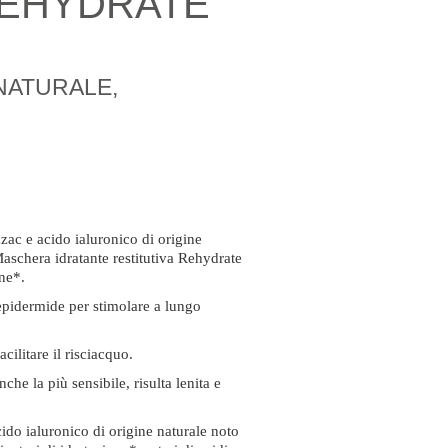
REHYDRATE
 NATURALE,
zac e acido ialuronico di origine
 Maschera idratante restitutiva Rehydrate
ne*.
epidermide per stimolare a lungo
cilitare il risciacquo.
che la più sensibile, risulta lenita e
do ialuronico di origine naturale noto