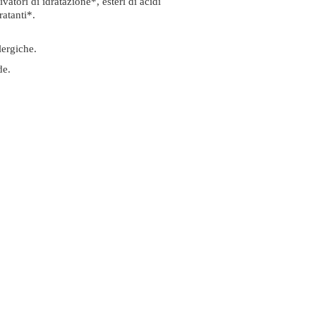
tivatori di idratazione*, esteri di acidi
ratanti*.
lergiche.
de.