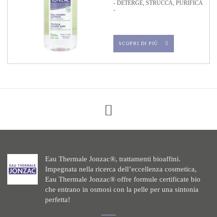
- DETERGE, STRUCCA, PURIFICA
-
SCOPRI DI PIÙ
Eau Thermale Jonzac®, trattamenti bioaffini.
Impegnata nella ricerca dell’eccellenza cosmetica,
Eau Thermale Jonzac® offre formule certificate bio
che entrano in osmosi con la pelle per una sintonia
perfetta!