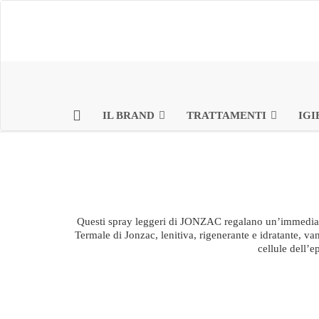
IL BRAND
TRATTAMENTI
IGI
Questi spray leggeri di JONZAC regalano un’immediata 
Termale di Jonzac, lenitiva, rigenerante e idratante, 
cellule dell’e