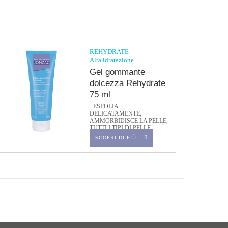
REHYDRATE
Alta idratazione
Gel gommante
dolcezza Rehydrate
75 ml
- ESFOLIA
DELICATAMENTE,
AMMORBIDISCE LA PELLE,
TUTTI I TIPI DI PELLE,
ANCHE SENSIBILI -
SCOPRI DI PIÙ