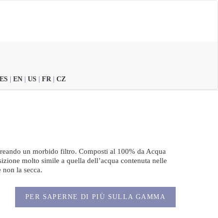
ES
|
EN
|
US
|
FR
|
CZ
e creando un morbido filtro. Composti al 100% da Acqua
izione molto simile a quella dell’acqua contenuta nelle
e non la secca.
PER SAPERNE DI PIÙ SULLA GAMMA