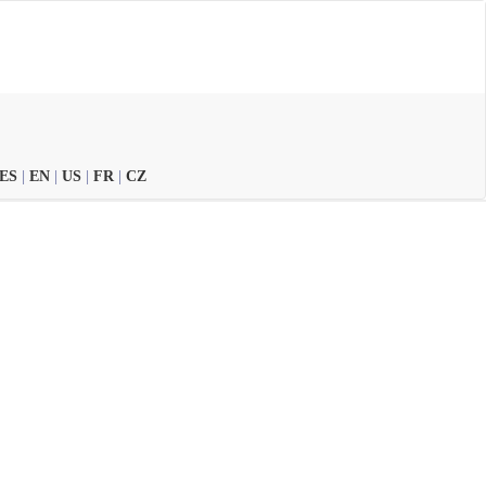
ES
|
EN
|
US
|
FR
|
CZ