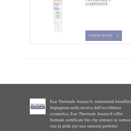
- ANTIRUGHE E
LUMINOSITÀ -
SCOPRI DI PIÙ
Eau Thermale Jonzac®, trattamenti bioaffini
Impegnata nella ricerca dell’eccellenza
cosmetica, Eau Thermale Jonzac® offre
formule certificate bio che entrano in osmos
con la pelle per una sintonia perfetta!