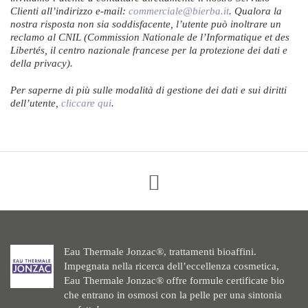
Clienti all’indirizzo e-mail:
commerciale@bierba.it
. Qualora la
nostra risposta non sia soddisfacente, l’utente può inoltrare un
reclamo al CNIL (Commission Nationale de l’Informatique et des
Libertés, il centro nazionale francese per la protezione dei dati e
della privacy).
Per saperne di più sulle modalità di gestione dei dati e sui diritti
dell’utente,
cliccare qui
.
Eau Thermale Jonzac®, trattamenti bioaffini.
Impegnata nella ricerca dell’eccellenza cosmetica,
Eau Thermale Jonzac® offre formule certificate bio
che entrano in osmosi con la pelle per una sintonia