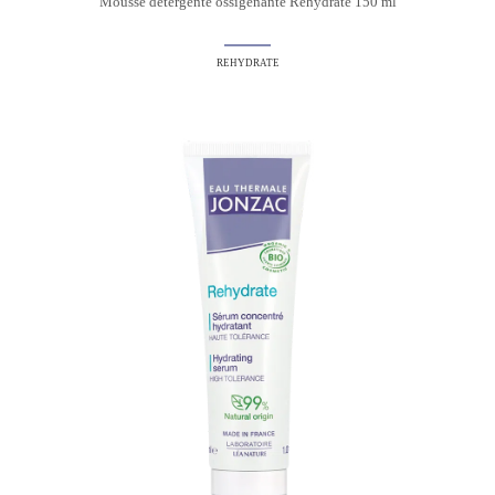
Mousse detergente ossigenante Rehydrate 150 ml
REHYDRATE