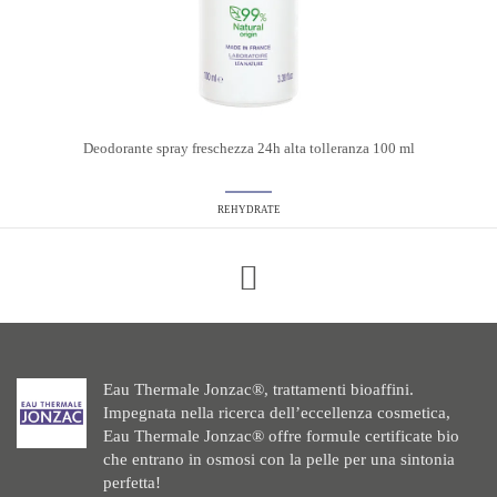
Deodorante spray freschezza 24h alta tolleranza 100 ml
REHYDRATE
Eau Thermale Jonzac®, trattamenti bioaffini.
Impegnata nella ricerca dell’eccellenza cosmetica,
Eau Thermale Jonzac® offre formule certificate bio
che entrano in osmosi con la pelle per una sintonia
perfetta!