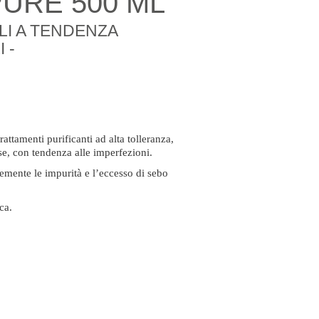
URE 500 ML
LLI A TENDENZA
 -
tamenti purificanti ad alta tolleranza,
asse, con tendenza alle imperfezioni.
cemente le impurità e l’eccesso di sebo
ca.