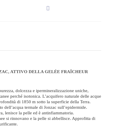
ZAC, ATTIVO DELLA GELÉE FRAÎCHEUR
purezza, dolcezza e ipermineralizzazione uniche,
cutanee perché isotonica. L’acquifero naturale delle acque
rofondità di 1850 m sotto la superficie della Terra.
tto dell’acqua termale di Jonzac sull’epidermide.
a, lenisce la pelle ed è antinfiammatoria.
ee si rinnovano e la pelle si abbellisce. Approfitta di
urificante.