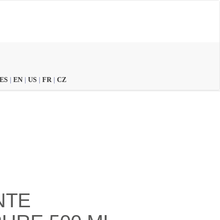
ES
|
EN
|
US
|
FR
|
CZ
NTE