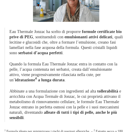
Eau Thermale Jonzac ha scelto di proporre
formule certificate bio
prive di PEG
, sostituendoli con
emulsionanti attivi delicati
, quali
lecitine e glucosidi che, oltre a formare l’emulsione, creano fasi
lamellari nella fase acquosa della formula. Questi cristalli liquidi
sono
serbatoi d’acqua perfetti
.
Quando la formula Eau Thermale Jonzac entra in contatto con la
pelle, l’acqua contenuta nei serbatoi, creata dall’emulsionante
attivo, viene progressivamente rilasciata nella cute, per
4
un’
idratazione
a lunga durata
.
Abbinate a una formulazione con ingredienti ad alta
tollerabilità
e
arricchita con Acqua Termale di Jonzac, le cui proprietà attivano il
metabolismo di rinnovamento cellulare, le formule Eau Thermale
Jonzac entrano in perfetta osmosi con la pelle e i suoi meccanismi
naturali, diventando
alleate di tutti i tipi di pelle, anche le più
sensibili
.
1
2
Formula ideata per minimizzare i rischi di reazioni allergiche. –
Estratto secco a 180