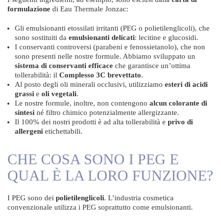
formulazione
di Eau Thermale Jonzac:
Gli emulsionanti etossilati irritanti (PEG o polietilenglicoli), che
sono sostituiti da
emulsionanti delicati
: lecitine e glucosidi.
I conservanti controversi (parabeni e fenossietanolo), che non
sono presenti nelle nostre formule. Abbiamo sviluppato un
sistema di conservanti efficace
che garantisce un’ottima
tollerabilità: il
Complesso 3C brevettato
.
Al posto degli oli minerali occlusivi, utilizziamo
esteri di acidi
grassi
e
oli vegetali
.
Le nostre formule, inoltre, non contengono
alcun colorante di
sintesi
né filtro chimico potenzialmente allergizzante.
Il 100% dei nostri prodotti è ad alta tollerabilità e
privo di
allergeni
etichettabili.
CHE COSA SONO I PEG E
QUAL È LA LORO FUNZIONE?
I PEG sono dei
polietilenglicoli
. L’industria cosmetica
convenzionale utilizza i PEG soprattutto come emulsionanti.